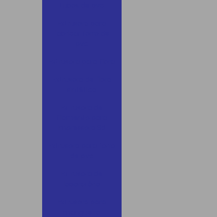
tubos de pvc
Extrusora para
fabricar forro de
pvc
Extrusora para fibra
Extrusora de fibra
sintética
Extrusora de
filamento para
impressora 3d
Extrusora para forro
de pvc
Extrusora de
laboratório
Extrusora para
mangueira