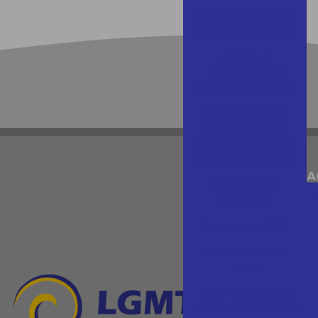
Começou o terceiro
dia da Plástico Brasil!
da Frente
Parlamentar da
Economia Circular
Dia da Indústria:
Reconhecimento
aos profissionais que
impulsionam o Brasil
NAVEGA
Encerramento
Interplast
Home
Encerramos 2024
Empresa
Evento 8 anos 3D
Máquinas
Prime
Blog
Feira Plástico Brasil
Peças
2025: Um Sucesso de