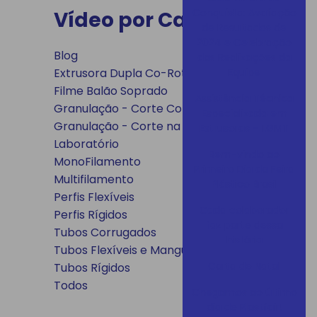
Conquista: Avaliação
Vídeo por Categoria
de Resultados de
2024 e Celebração
Blog
das Realizações da
Equipe
Extrusora Dupla Co-Rotante
Filme Balão Soprado
Assistência Técnica
Granulação - Corte Convencional
Especializada em
Granulação - Corte na Cabeça
Extrusoras – LGMT
Laboratório
Bem-vindo ao
MonoFilamento
Primeiro Dia da Feira
Multifilamento
Plástico Brasil
Perfis Flexíveis
Cada colaborador
Perfis Rígidos
faz parte dessa
Tubos Corrugados
história
Tubos Flexíveis e Mangueiras
Carta de Natal
Tubos Rígidos
Todos
Chegamos ao último
dia de Plastfair!