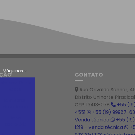
Máquinas
ÇÃO
CONTATO
Extrusora Dupla
Rua Orivaldo Schnor, 4
Rosca
Distrito Uninorte Piracic
Extrusoras
CEP: 13413-078
+55 (19
Mono Rosca
4551
+55 (19) 99987-63
Linha
Venda técnica
+55 (19
Laboratório
1219 - Venda técnica
+5
99870-1278 - Venda téc