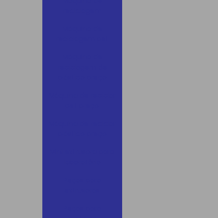
Máquina de
reciclagem
Máquina de
reciclagem pet
Máquina de
reciclagem de
plástico preço
Máquina de reciclar
pet preço
Máquina de reciclar
plástico preço
Mini extrusora para
laboratório
Peças para
extrusoras
Peças para