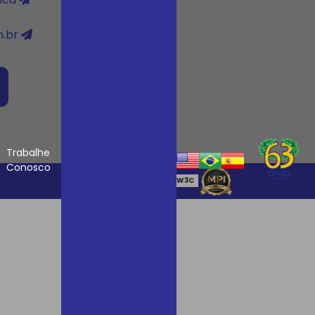
Extrusora de
.br
plástico a venda
Extrusora quanto
custa
Extrusora de
reciclagem de
plástico
Trabalhe
Extrusora de sifão
Conosco
Extrusora sopradora
W3C
W3C
Extrusora para
tubetes
Extrusora de tubo
corrugado
Extrusora de tubos