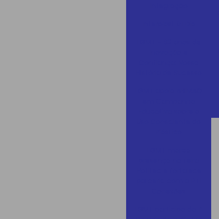
Integração
Interplast 01 Dia
LGMT - 62 anos de
Inovação e
Confiança: Nossa
História de Sucesso
LGMT apoia ABIMAQ
em Campanha
Educativa sobre o
Uso Consciente do
Plástico
LGMT marca
presença na feira
Hotitec e fortalece
parceria com a PTI
Conexões
LGMT participa da 1ª