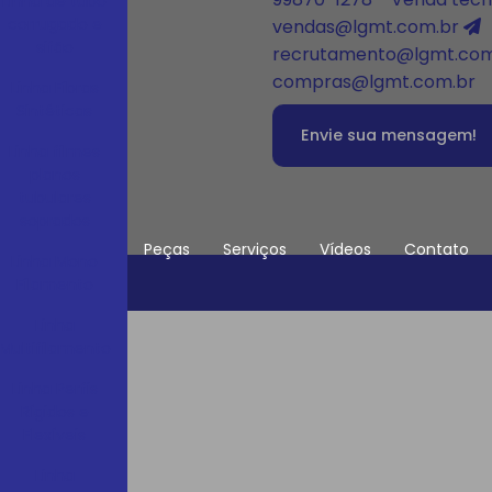
Linha de tubo
corrugado e
vendas@lgmt.com.br
sifão
recrutamento@lgmt.com
compras@lgmt.com.br
Linha Fibras
Conosco
Sintéticas
Envie sua mensagem!
es
Linha filmes
planos
te
tubulares
soprados
Peças
Serviços
Vídeos
Contato
Linha Mono
Filamento
/1998)
Linha
Multifilamento
Linha Perfis
Rígidos e
Flexíveis
Linha