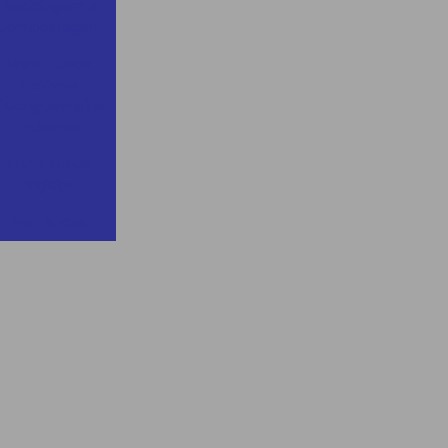
Reciclagem e
Compostagem
Linha Tubos
Flexíveis
(Mangueiras) e
Tubetes
Linha Tubos
Rígidos
Periféricos