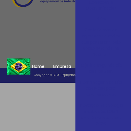
Conexões e
Serviços
Oportunidades
Vídeos
Férias
Contato
Trabalhe 
Gostaríamos de
agradecer a todos
Informaçõ
que passaram pelo
Mapa do si
nosso estande na
Plastfair!
Hoje é o segundo dia
Home
Empresa
de Plastfair!
Copyright © LGMT Equipamentos Industriais. (Lei 9610 de 19/02
Homenagem ao Dia
das Mães para
colaboradoras
Inovação, tecnologia
e extrusão: LGMT
estará na Interplast
2026