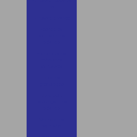
Extrusora tubos de
pvc
Extrusora a venda
Fabrica de
extrusora de
plástico
Fabricante de
máquinas
extrusoras
Linha de
granulação
Linha para
reciclagem de
plástico
Máquina de
extrusão