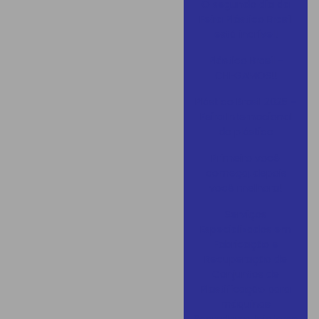
O segundo dia da
Feira Plástico Brasil
está incrível!
Plástico Brasil -
CHEGAMOS!!
Plástico Brasil 2025 -
Feira Internacional
do plástico
Primeiro você
começa, depois
você melhora!
Serviços
Especializados em
Fabricação e
Recuperação de
Conjuntos de
Plastificação para
máquinas
Sopradoras, Injetoras