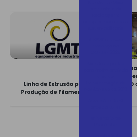
Mundial do Meio
Ambiente e da
Reciclagem:
compromisso com a
sustentabilidade
A LGMT marcou
presença no
CONARH 2025
Abrindo as portas
Linh
para Profissionais da
Filame
área de
transformação de
Linha de Extrusão para
3D 
plástico Ano de 2019
Produção de Filamentos
Aniversário de 61
anos da LGMT
Aniversário de
Piracicaba
Assembleia de