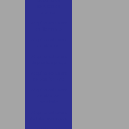
Máquina de
extrusão de
plástico
Máquina extrusora
de filamento
Máquina extrusora
de plástico
Máquina extrusora
de plástico preço
Máquina extrusora
de plástico PVC
Máquina extrusora
de plástico
reciclado
Máquina extrusora
de tubo corrugado