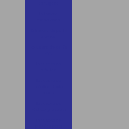
corrugada
Extrusora
monorosca
Extrusora de perfil
plástico
Extrusora de perfis
PVC
Extrusora de
plástico
Extrusora de
plástico dupla
rosca
Extrusora de
plástico granulado
Extrusora de
plástico para