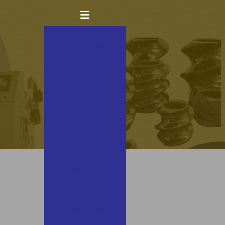
Canhão e rosca
para extrusora
Comprar extrusora
Comprar extrusora
de plástico
Extrusão de tubos
plásticos
Extrusora para
composto de PVC
Extrusora para
eletroduto
corrugado
Extrusora para
fabricação de