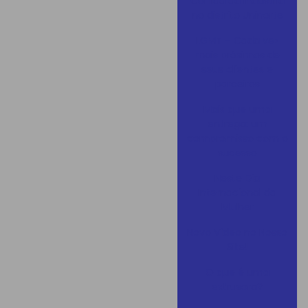
Corrida da Indústria
no distrito Uninorte
LGMT – Cada vez
mais próximos de
seus clientes e
parceiros
Mais que uma
entrega: um
compromisso com o
sucesso
Neste Dia
Internacional da
Mulher
Novo Vídeo no Nosso
Site!
O que é uma
extrusora?