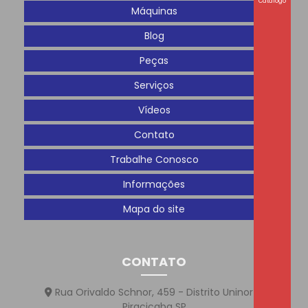
Catálogo
Máquinas
Blog
Peças
Serviços
Vídeos
Contato
Trabalhe Conosco
Informações
Mapa do site
CONTATO
Rua Orivaldo Schnor, 459 - Distrito Uninorte
Piracicaba SP