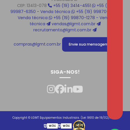
CEP: 13413-078
+55 (19) 3414-4551
+55 (19)
99987-6350 - Venda técnica
+55 (19) 99870-1219 -
Venda técnica
+55 (19) 99870-1278 - Venda
técnica
vendas@lgmt.com.br
recrutamento@lgmt.com.br
compras@lgmt.com.br
Envie sua mensagem!
SIGA-NOS!
Copyright © LGMT Equipamentos Industriais. (Lei 9610 de 19/02/1998)
W3C
W3C