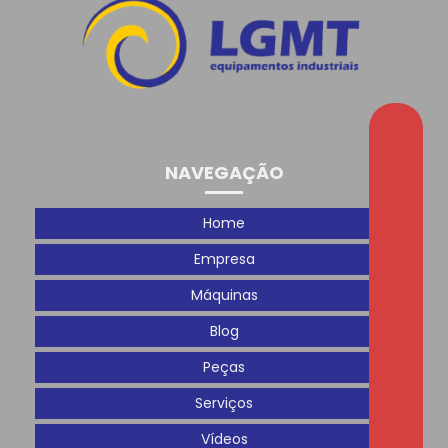
Evento 8 anos 3D Prime
Feira Plástico Brasil 2025: Um Sucesso de Conexões e
Oportunidades
Férias
Gostaríamos de agradecer a todos que passaram
NAVEGAÇÃO
pelo nosso estande na Plastfair!
Home
Hoje é o segundo dia de Plastfair!
Empresa
Homenagem ao Dia das Mães para colaboradoras
Máquinas
Inovação, tecnologia e extrusão: LGMT estará na
Blog
Interplast 2026
Peças
Integração
Serviços
Interplast 01 Dia
Vídeos