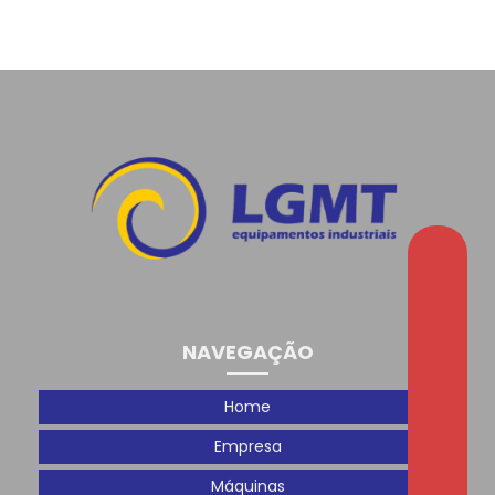
que impulsionam o Brasil
Encerramento Interplast
Encerramos 2024
Evento 8 anos 3D Prime
Feira Plástico Brasil 2025: Um Sucesso de Conexões e
Oportunidades
Férias
Gostaríamos de agradecer a todos que passaram
NAVEGAÇÃO
pelo nosso estande na Plastfair!
Home
Hoje é o segundo dia de Plastfair!
Empresa
Homenagem ao Dia das Mães para colaboradoras
Máquinas