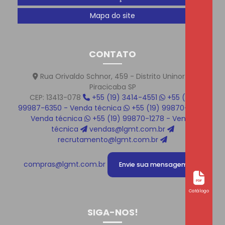
Mapa do site
CONTATO
Rua Orivaldo Schnor, 459 - Distrito Uninorte
Piracicaba SP
CEP: 13413-078
+55 (19) 3414-4551
+55 (19)
99987-6350 - Venda técnica
+55 (19) 99870-1219 -
Venda técnica
+55 (19) 99870-1278 - Venda
técnica
vendas@lgmt.com.br
recrutamento@lgmt.com.br
compras@lgmt.com.br
Envie sua mensagem!
Catálogo
SIGA-NOS!