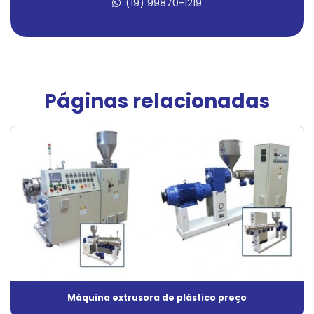
(19) 99870-1219
Extrusora monorosca
Extrusora de perfil plástico
Extrusora de perfis PVC
Extrusora de plástico
Páginas relacionadas
Extrusora de plástico dupla rosca
Extrusora de plástico granulado
Extrusora de plástico para laboratório
Extrusora de plástico pead
Extrusora para plástico pet
Extrusora de plástico pp
Extrusora de plástico preço
Máquina extrusora de plástico preço
Extrusora plástico reciclado