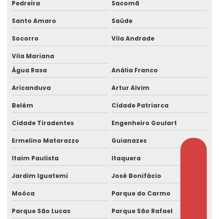
Pedreira
Sacomã
Santo Amaro
Saúde
Socorro
Vila Andrade
Vila Mariana
Água Rasa
Anália Franco
Aricanduva
Artur Alvim
Belém
Cidade Patriarca
Cidade Tiradentes
Engenheiro Goulart
Ermelino Matarazzo
Guianazes
Itaim Paulista
Itaquera
Jardim Iguatemi
José Bonifácio
Moóca
Parque do Carmo
Parque São Lucas
Parque São Rafael