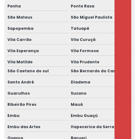
Penha
Ponte Rasa
São Mateus
São Miguel Paulista
Sapopemba
Tatuapé
Vila Carrão
Vila Curuçá
Vila Esperança
Vila Formosa
Vila Matilde
Vila Prudente
São Caetano do sul
São Bernardo do Campo
Santo André
Diadema
Guarulhos
Suzano
Ribeirão Pires
Mauá
Embu
Embu Guaçú
Embu das Artes
Itapecerica da Serra
Osasco
Barueri