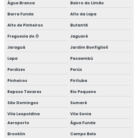
Água Branca
Bairro do Limão
Barra Funda
Alto da Lapa
Alto de Pinheiros
Butantã
Freguesia do Ó
Jaguaré
Jaraguá
Jardim Bonfiglioli
Lapa
Pacaembú
Perdizes
Perús
Pinheiros
Pirituba
Raposo Tavares
Rio Pequeno
São Domingos
Sumaré
Vila Leopoldina
Vila Sonia
Aeroporto
Água Funda
Brooklin
Campo Belo