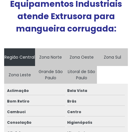
Equipamentos Industriais
Máquina extrusora de tubo corrugado
atende Extrusora para
Máquina de reciclagem
mangueira corrugada:
Máquina de reciclagem pet
Máquina de reciclagem de plástico preço
Máquina de reciclar pet preço
Região Central
Zona Norte
Zona Oeste
Zona Sul
Máquina de reciclar plástico preço
Grande São
Litoral de São
Zona Leste
Mini extrusora para laboratório
Paulo
Paulo
Peças para extrusoras
Aclimação
Bela Vista
Peças para injetoras
Bom Retiro
Brás
Peças para injetoras de plásticos
Cambuci
Centro
Consolação
Higienópolis
Peças para máquinas injetoras