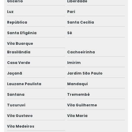
Glicério
Liberdade
Peças de reposição para injetoras
Luz
Pari
Peças para sopradoras
República
Santa Cecília
Recuperação de cilindro e rosca
Santa Efigênia
Sé
Reforma de rosca extrusora
Vila Buarque
Roscas e cilindros para extrusoras
Brasilândia
Cachoeirinha
Casa Verde
Imirim
Jaçanã
Jardim São Paulo
Lauzane Paulista
Mandaqui
Santana
Tremembé
Tucuruvi
Vila Guilherme
Vila Gustavo
Vila Maria
Vila Medeiros