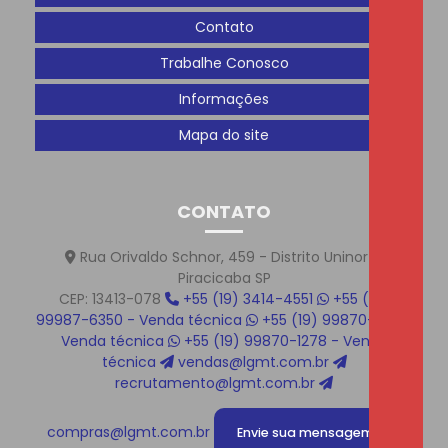
Contato
Trabalhe Conosco
Informações
Mapa do site
CONTATO
Rua Orivaldo Schnor, 459 - Distrito Uninorte
Piracicaba SP
CEP: 13413-078
+55 (19) 3414-4551
+55 (19)
99987-6350 - Venda técnica
+55 (19) 99870-1219 -
Venda técnica
+55 (19) 99870-1278 - Venda
técnica
vendas@lgmt.com.br
recrutamento@lgmt.com.br
compras@lgmt.com.br
Envie sua mensagem!