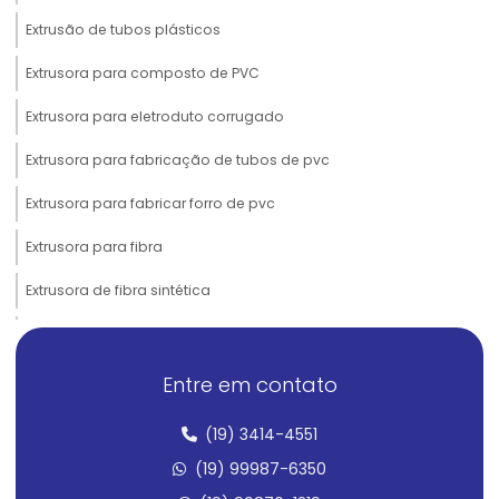
Extrusão de tubos plásticos
Extrusora para composto de PVC
Extrusora para eletroduto corrugado
Extrusora para fabricação de tubos de pvc
Extrusora para fabricar forro de pvc
Extrusora para fibra
Extrusora de fibra sintética
Extrusora de filamento para impressora 3d
Extrusora para forro de pvc
Entre em contato
Extrusora de laboratório
(19) 3414-4551
Extrusora para mangueira corrugada
(19) 99987-6350