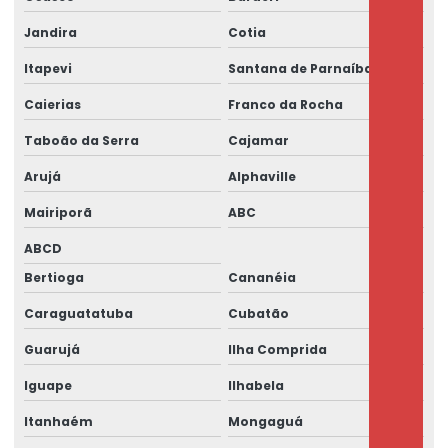
Jandira
Cotia
Itapevi
Santana de Parnaíba
Caierias
Franco da Rocha
Taboão da Serra
Cajamar
Arujá
Alphaville
Mairiporã
ABC
ABCD
Bertioga
Cananéia
Caraguatatuba
Cubatão
Guarujá
Ilha Comprida
Iguape
Ilhabela
Itanhaém
Mongaguá