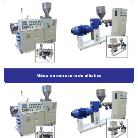
Extrusora de plástico para reciclagem
Extrusora de plástico para tubos
Extrusora de plástico a venda
Extrusora quanto custa
Extrusora de reciclagem de plástico
Extrusora de sifão
Máquina extrusora de plástico
Extrusora sopradora
Extrusora para tubetes
Extrusora de tubo corrugado
Extrusora de tubos
Extrusora tubos de pvc