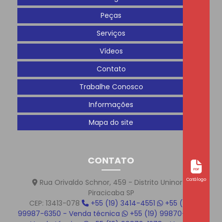
Peças
Serviços
Vídeos
Contato
Trabalhe Conosco
Informações
Mapa do site
CONTATO
Catálogo
Rua Orivaldo Schnor, 459 - Distrito Uninorte
Piracicaba SP
CEP: 13413-078
+55 (19) 3414-4551
+55 (19)
99987-6350 - Venda técnica
+55 (19) 99870-1219 -