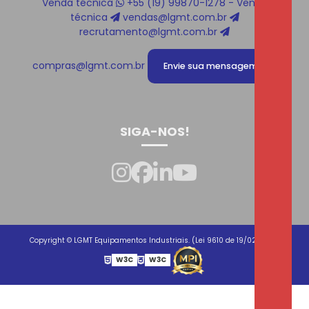
Venda técnica
+55 (19) 99870-1278 - Venda
técnica
vendas@lgmt.com.br
recrutamento@lgmt.com.br
compras@lgmt.com.br
Envie sua mensagem!
SIGA-NOS!
Copyright © LGMT Equipamentos Industriais. (Lei 9610 de 19/02/1998)
W3C
W3C