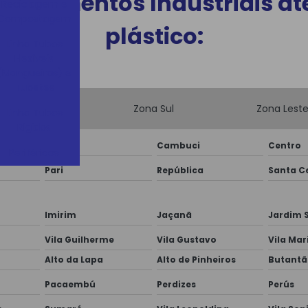
uipamentos Industriais ate
Reciclagem e
Compostagem
plástico:
Linha Tubos
Flexíveis
(Mangueiras) e
Tubetes
Zona Oeste
Zona Sul
Zona Lest
Linha Tubos
Rígidos
Brás
Cambuci
Centro
Periféricos
Pari
República
Santa Ce
Imirim
Jaçanã
Jardim 
Vila Guilherme
Vila Gustavo
Vila Mar
Alto da Lapa
Alto de Pinheiros
Butantã
Pacaembú
Perdizes
Perús