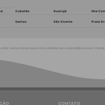
ba
Cubatão
Guarujá
Ilha Co
Santos
São Vicente
Praia G
u total, mesmo citando nossos links, é proibida sem a autorização do autor. Crime de 
ÇÃO
CONTATO