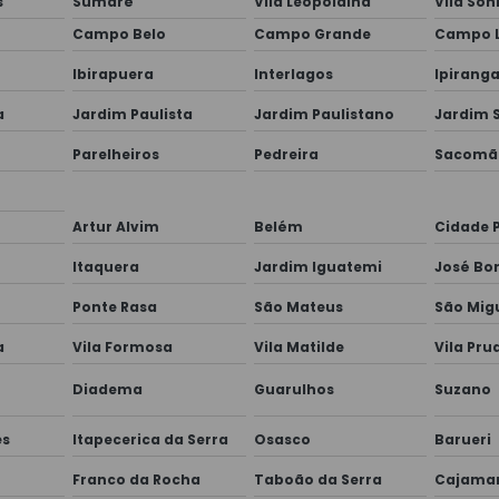
s
Sumaré
Vila Leopoldina
Vila Son
Campo Belo
Campo Grande
Campo 
Ibirapuera
Interlagos
Ipirang
a
Jardim Paulista
Jardim Paulistano
Jardim S
Parelheiros
Pedreira
Sacomã
Artur Alvim
Belém
Cidade 
Itaquera
Jardim Iguatemi
José Bo
Ponte Rasa
São Mateus
São Migu
a
Vila Formosa
Vila Matilde
Vila Pru
Diadema
Guarulhos
Suzano
es
Itapecerica da Serra
Osasco
Barueri
Franco da Rocha
Taboão da Serra
Cajama