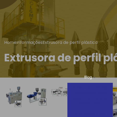
Home
Informações
Extrusora de perfil plástico
Extrusora de perfil pl
Blog
1º de Maio – Dia do
Trabalhador: Para
Quem Faz Parte da
História LGMT
5 de Junho – Dia