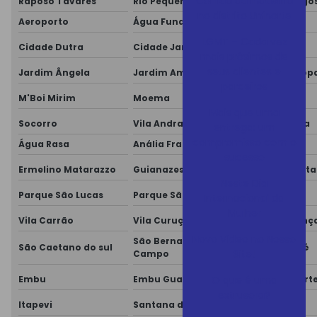
Corrida da Indústria
Raposo Tavares
Rio Pequeno
São Domingo
no distrito Uninorte
Aeroporto
Água Funda
Brooklin
LGMT – Cada vez
Cidade Dutra
Cidade Jardim
Grajaú
mais próximos de
seus clientes e
Jardim Ângela
Jardim América
Jardim Europ
parceiros
M'Boi Mirim
Moema
Morumbi
Mais que uma
Socorro
Vila Andrade
Vila Mariana
entrega: um
compromisso com o
Água Rasa
Anália Franco
Aricanduva
sucesso
Ermelino Matarazzo
Guianazes
Itaim Paulista
Neste Dia
Parque São Lucas
Parque São Rafael
Penha
Internacional da
Mulher
Vila Carrão
Vila Curuçá
Vila Esperanç
Novo Vídeo no Nosso
São Bernardo do
São Caetano do sul
Santo André
Site!
Campo
O que é uma
Embu
Embu Guaçú
Embu das Art
extrusora?
Itapevi
Santana de Parnaíba
Caierias