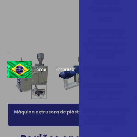
Conexões e
Oportunidades
Férias
Gostaríamos de
agradecer a todos
que passaram pelo
nosso estande na
Plastfair!
Hoje é o segundo dia
Home
Empresa
de Plastfair!
Homenagem ao Dia
das Mães para
colaboradoras
Inovação, tecnologia
Máquina extrusora de plástico preço
Máquin
e extrusão: LGMT
estará na Interplast
2026