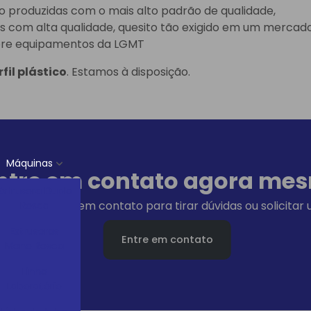
ão produzidas com o mais alto padrão de qualidade,
os com alta qualidade, quesito tão exigido em um mercad
mpre equipamentos da LGMT
fil plástico
. Estamos à disposição.
Máquinas
ntre em contato agora me
Extrusora Dupla
 botão e entre em contato para tirar dúvidas ou solicita
Rosca
Extrusoras
Entre em contato
Mono Rosca
Linha
Laboratório