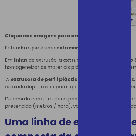
Mundial do Meio
Ambiente e da
Reciclagem:
compromisso com a
sustentabilidade
Clique nas imagens para ampliar
A LGMT marcou
presença no
Entenda o que é uma
extrusora de perfil plástico
CONARH 2025
Em linhas de extrusão, a
extrusora de perfil plástico
é
Abrindo as portas
homogeneizar os materiais plásticos, granulados ou e
para Profissionais da
área de
A
extrusora de perfil plástico
pode ser de dois tipo
transformação de
ou ainda dupla rosca para operar com a matéria prim
plástico Ano de 2019
De acordo com a matéria prima que será utilizada e 
Aniversário de 61
pretendida (metros / hora), vamos identificar o tipo da 
anos da LGMT
Aniversário de
Uma linha de
extrusora de
Piracicaba
Assembleia de