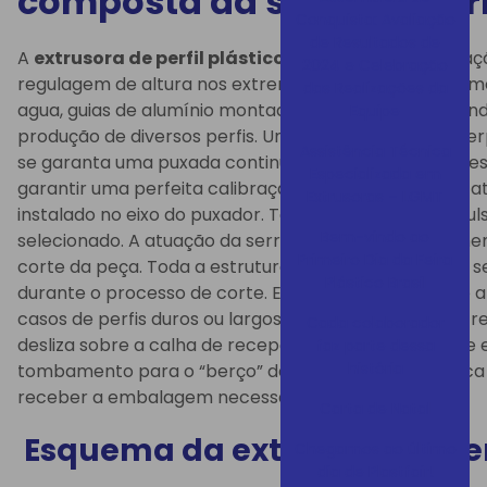
composta da seguinte fo
Conquista: Avaliação
de Resultados de
A
extrusora de perfil plástico
, uma mesa de calibraç
2024 e Celebração
regulagem de altura nos extremos da mesa, deslocame
das Realizações da
agua, guias de alumínio montada na base da mesa, ond
Equipe
produção de diversos perfis. Um puxador do tipo Cater
Assistência Técnica
se garanta uma puxada continua e constante, sem desl
Especializada em
garantir uma perfeita calibração, serra de corte que 
Extrusoras – LGMT
instalado no eixo do puxador. Tem um contador de pu
Bem-vindo ao
selecionado. A atuação da serra se da por um movime
Primeiro Dia da Feira
corte da peça. Toda a estrutura da serra é móvel, no 
Plástico Brasil
durante o processo de corte. Esta operação garante a
casos de perfis duros ou largos, calha de recepção e re
Cada colaborador
desliza sobre a calha de recepção até o memento de
faz parte dessa
história
tombamento para o “berço” de recolhimento, que fica
receber a embalagem necessária.
Carta de Natal
Esquema da
extrusora de per
Chegamos ao último
dia de Plastfair!