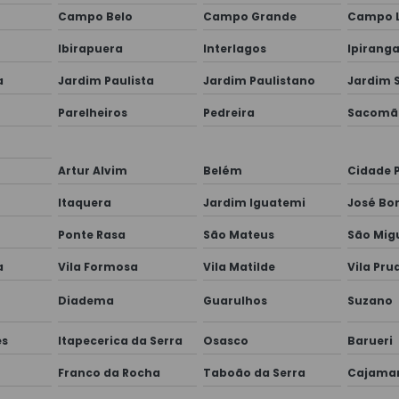
Campo Belo
Campo Grande
Campo 
Ibirapuera
Interlagos
Ipirang
a
Jardim Paulista
Jardim Paulistano
Jardim S
Parelheiros
Pedreira
Sacomã
Artur Alvim
Belém
Cidade 
Itaquera
Jardim Iguatemi
José Bo
Ponte Rasa
São Mateus
São Migu
a
Vila Formosa
Vila Matilde
Vila Pru
Diadema
Guarulhos
Suzano
es
Itapecerica da Serra
Osasco
Barueri
Franco da Rocha
Taboão da Serra
Cajama