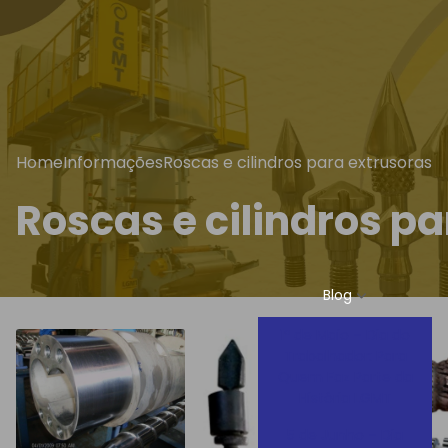
Home
Informações
Roscas e cilindros para extrusoras
Roscas e cilindros p
Blog
1º de Maio – Dia do
Trabalhador: Para
Quem Faz Parte da
História LGMT
5 de Junho – Dia