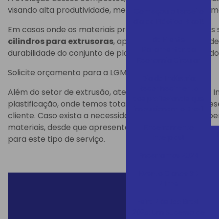
visando alta produtividade, melhor plastificação e h
Começou o terceiro
dia da Plástico Brasil!
Em casos onde os materiais processados tenham nas s
da Frente
cilindros para extrusoras
, aplicamos uma técnica 
Parlamentar da
durabilidade do conjunto de plastificação, prolongando a
Economia Circular
Solicite orçamento para a LGMT
Dia da Indústria:
Reconhecimento
Além do setor de extrusão, atendemos os setores de In
aos profissionais que
plastificação, onde temos total condição de repor, de
impulsionam o Brasil
cliente. Caso exista a necessidade de reparos, (recup
materiais, desde que apresentem condições de sere
Encerramento
Interplast
para este tipo de serviço.
Encerramos 2024
Evento 8 anos 3D
Prime
Feira Plástico Brasil
E
2025: Um Sucesso de