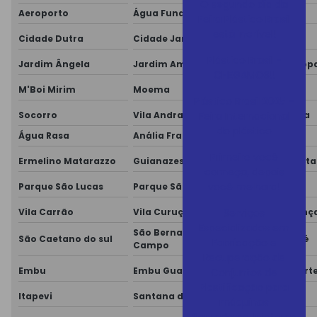
O segundo dia da
Aeroporto
Água Funda
Brooklin
Feira Plástico Brasil
está incrível!
Cidade Dutra
Cidade Jardim
Grajaú
Plástico Brasil -
Jardim Ângela
Jardim América
Jardim Europ
CHEGAMOS!!
M'Boi Mirim
Moema
Morumbi
Plástico Brasil 2025 -
Feira Internacional
Socorro
Vila Andrade
Vila Mariana
do plástico
Água Rasa
Anália Franco
Aricanduva
Primeiro você
Ermelino Matarazzo
Guianazes
Itaim Paulista
começa, depois
você melhora!
Parque São Lucas
Parque São Rafael
Penha
Serviços
Vila Carrão
Vila Curuçá
Vila Esperanç
Especializados em
São Bernardo do
São Caetano do sul
Santo André
Fabricação e
Campo
Recuperação de
Embu
Embu Guaçú
Embu das Art
Conjuntos de
Plastificação para
Itapevi
Santana de Parnaíba
Caierias
máquinas
Sopradoras, Injetoras