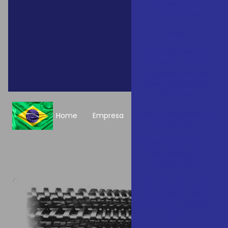
Conexões e
Oportunidades
Clique no
Férias
Gostaríamos de
agradecer a todos
que passaram pelo
nosso estande na
Plastfair!
Hoje é o segundo dia
Home
Empresa
de Plastfair!
Homenagem ao Dia
das Mães para
colaboradoras
Inovação, tecnologia
e extrusão: LGMT
estará na Interplast
2026