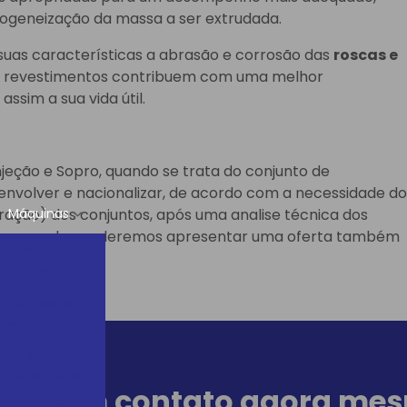
omogeneização da massa a ser extrudada.
uas características a abrasão e corrosão das
roscas e
de revestimentos contribuem com uma melhor
ssim a sua vida útil.
jeção e Sopro, quando se trata do conjunto de
senvolver e nacionalizar, de acordo com a necessidade do
eração) dos conjuntos, após uma analise técnica dos
Máquinas
m reparados poderemos apresentar uma oferta também
Extrusora Dupla
Rosca
Extrusoras
Mono Rosca
Linha
Laboratório
ntre em contato agora me