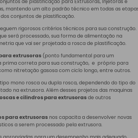
juntos de plastificação para Extrusoras, Injetoras e
as, mantendo um alto padrão técnico em todas as etapa
os conjuntos de plastificação.
eguem rigorosos critérios técnicos para sua construção.
 que será processado, sua forma de alimentação na
etria que vai ser projetada a rosca de plastificação.
 para extrusoras
(ponto fundamental para um
a prima correta para sua construção, e próprio para
omo nitretação gasosa com ciclo longo, entre outros.
ipo mono rosca ou dupla rosca, dependendo do tipo do
tado na extrusora. Além desses projetos das maquinas
oscas e cilindros para extrusoras
de outros
ros para extrusoras
nos capacita a desenvolver novas
sticos a serem processado pela extrusora.
s apropriadas para um desempenho mais adequado,