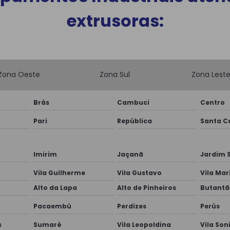
extrusoras:
Zona Oeste
Zona Sul
Zona Lest
Brás
Cambuci
Centro
Pari
República
Santa Ce
Imirim
Jaçanã
Jardim 
Vila Guilherme
Vila Gustavo
Vila Mar
Alto da Lapa
Alto de Pinheiros
Butantã
Pacaembú
Perdizes
Perús
s
Sumaré
Vila Leopoldina
Vila Son