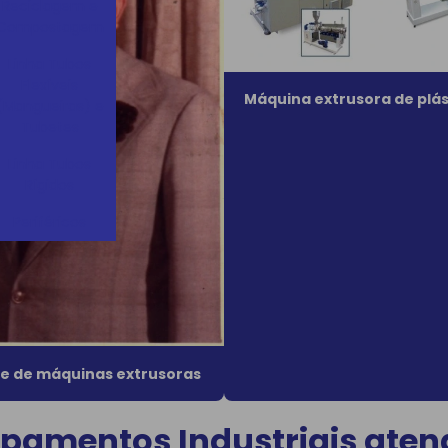
Reciclagem e
Compostagem
Linha Tubos
Flexíveis
Máquina extrusora de plás
(Mangueiras) e
Tubetes
Linha Tubos
Rígidos
Periféricos
e de máquinas extrusoras
pamentos Industriais atend