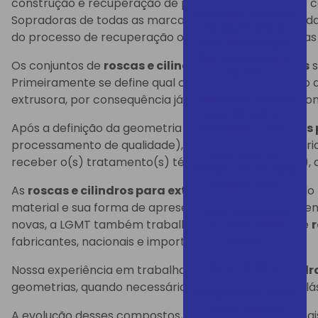
construção e recuperação de peças de reposição de con
Conquista: Avaliação
Sopradoras de todas as marcas, nacionais e importad
de Resultados de
do processo de recuperação ou construção das peças d
2024 e Celebração
das Realizações da
Os conjuntos de
roscas e cilindros para extrusoras
s
Equipe
Primeiramente se define qual o tipo do termoplástico
Assistência Técnica
extrusora, por consequência já se define o tipo de geom
Especializada em
Após a definição da geometria das
roscas e cilindros
Extrusoras – LGMT
processamento de qualidade), é selecionada a matéri
Bem-vindo ao
receber o(s) tratamento(s) térmico(s) adequado(s), c
Primeiro Dia da Feira
Plástico Brasil
As
roscas e cilindros para extrusoras
podem ser do t
material e sua forma de apresentação para ser alimen
Cada colaborador
novas, a LGMT também trabalha com a reposição de
r
faz parte dessa
história
fabricantes, nacionais e importadas.
Carta de Natal
Nossa experiência em trabalhar com
roscas e cilind
geometrias, quando necessárias, para os materiais plá
Chegamos ao último
dia de Plastfair!
A evolução desses compostos, pedem geometrias mai