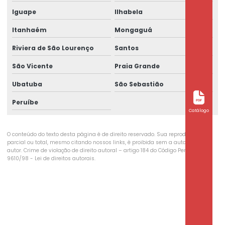
Iguape
Ilhabela
Itanhaém
Mongaguá
Riviera de São Lourenço
Santos
São Vicente
Praia Grande
Ubatuba
São Sebastião
Peruíbe
Catálogo
O conteúdo do texto desta página é de direito reservado. Sua reprodução,
parcial ou total, mesmo citando nossos links, é proibida sem a autorização do
autor. Crime de violação de direito autoral – artigo 184 do Código Penal –
Lei
9610/98 - Lei de direitos autorais
.