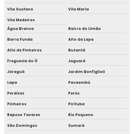
Vila Gustavo
Vila Maria
Vila Medeiros
Água Branca
Bairro do Limão
Barra Funda
Alto da Lapa
Alto de Pinheiros
Butantã
Freguesia do Ó
Jaguaré
Jaraguá
Jardim Bonfiglioli
Lapa
Pacaembú
Perdizes
Perús
Pinheiros
Pirituba
Raposo Tavares
Rio Pequeno
São Domingos
Sumaré