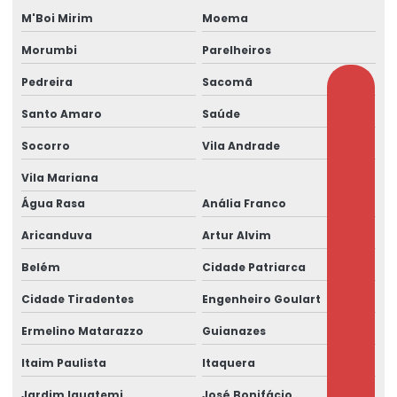
M'Boi Mirim
Moema
Morumbi
Parelheiros
Pedreira
Sacomã
Santo Amaro
Saúde
Socorro
Vila Andrade
Vila Mariana
Água Rasa
Anália Franco
Aricanduva
Artur Alvim
Belém
Cidade Patriarca
Cidade Tiradentes
Engenheiro Goulart
Ermelino Matarazzo
Guianazes
Itaim Paulista
Itaquera
Jardim Iguatemi
José Bonifácio