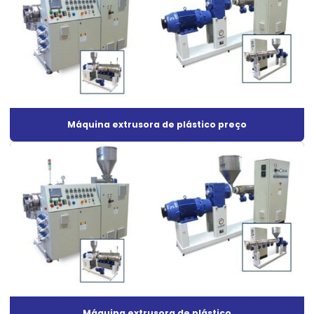
Mini extrusora para laboratório
Peças para extrusoras
Peças para injetoras
Peças para injetoras de plásticos
Peças para máquinas injetoras
Máquina extrusora de plástico preço
Peças de reposição para injetoras
Peças para sopradoras
Recuperação de cilindro e rosca
Reforma de rosca extrusora
Roscas e cilindros para extrusoras
Máquina extrusora de plástico