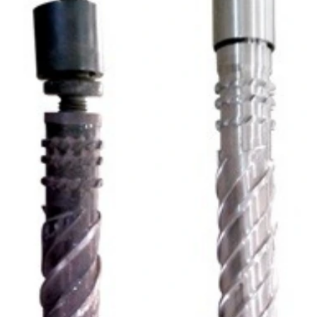
Extrusora sopradora
Extrusora para tubetes
Extrusora de tubo corrugado
Extrusora de tubos
Extrusora tubos de pvc
Extrusora a venda
Fabrica de extrusora de plástico
Fabricante de máquinas extrusoras
Linha de granulação
Linha para reciclagem de plástico
Máquina de extrusão
Máquina de extrusão de plástico