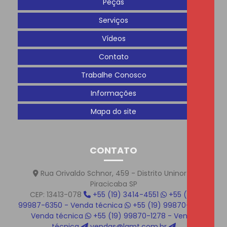
Peças
Serviços
Vídeos
Contato
Trabalhe Conosco
Informações
Mapa do site
CONTATO
Rua Orivaldo Schnor, 459 - Distrito Uninorte
Piracicaba SP
CEP: 13413-078
+55 (19) 3414-4551
+55 (19)
99987-6350 - Venda técnica
+55 (19) 99870-1219 -
Venda técnica
+55 (19) 99870-1278 - Venda
técnica
vendas@lgmt.com.br