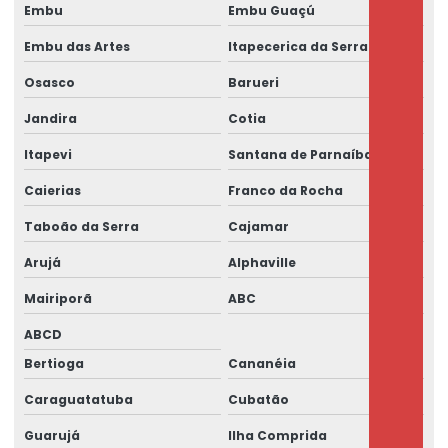
Embu
Embu Guaçú
Embu das Artes
Itapecerica da Serra
Osasco
Barueri
Jandira
Cotia
Itapevi
Santana de Parnaíba
Caierias
Franco da Rocha
Taboão da Serra
Cajamar
Arujá
Alphaville
Mairiporã
ABC
ABCD
Bertioga
Cananéia
Caraguatatuba
Cubatão
Guarujá
Ilha Comprida