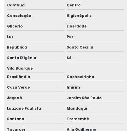
Cambuci
Centro
Consolação
Higienópolis
Glicério
Liberdade
Luz
Pari
República
Santa Cecília
Santa Efigênia
Sé
Vila Buarque
Brasilândia
Cachoeirinha
Casa Verde
Imirim
Jaçanã
Jardim São Paulo
Lauzane Paulista
Mandaqui
Santana
Tremembé
Tucuruvi
Vila Guilherme