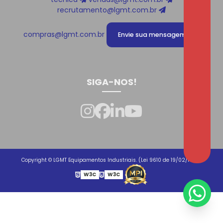
recrutamento@lgmt.com.br
compras@lgmt.com.br
Envie sua mensagem!
SIGA-NOS!
Copyright © LGMT Equipamentos Industriais. (Lei 9610 de 19/02/1998)
W3C
W3C