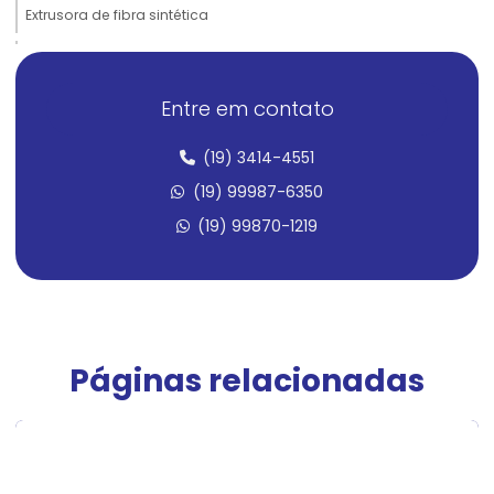
Extrusora de fibra sintética
Extrusora de filamento para impressora 3d
Extrusora para forro de pvc
Entre em contato
Extrusora de laboratório
(19) 3414-4551
Extrusora para mangueira corrugada
(19) 99987-6350
(19) 99870-1219
Extrusora monorosca
Extrusora de perfil plástico
Extrusora de perfis PVC
Extrusora de plástico
Páginas relacionadas
Extrusora de plástico dupla rosca
Extrusora de plástico granulado
Extrusora de plástico para laboratório