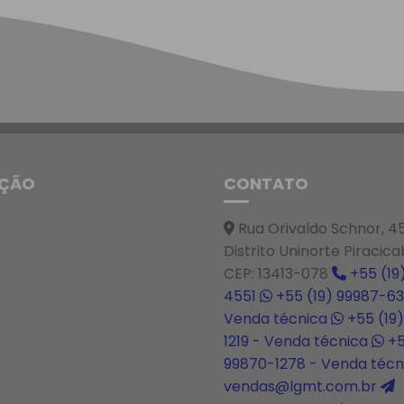
ÇÃO
CONTATO
Rua Orivaldo Schnor, 4
Distrito Uninorte Piracic
CEP: 13413-078
+55 (19
4551
+55 (19) 99987-63
Venda técnica
+55 (19
1219 - Venda técnica
+5
99870-1278 - Venda téc
vendas@lgmt.com.br