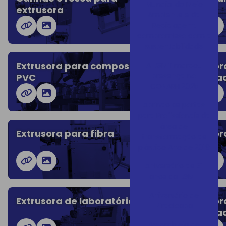
Mundial do Meio
extrusora
Ambiente e da
Reciclagem:
compromisso com a
sustentabilidade
Extrusora para composto de
Extrusor
A LGMT marcou
presença no
PVC
corruga
CONARH 2025
Abrindo as portas
para Profissionais da
área de
Extrusora para fibra
Extrusora
transformação de
plástico Ano de 2019
Aniversário de 61
anos da LGMT
Aniversário de
Extrusora de laboratório
Extruso
Piracicaba
corruga
Assembleia de