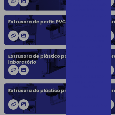
Conquista: Avaliação
de Resultados de
2024 e Celebração
das Realizações da
Extrusora de perfis PVC
Extrusor
Equipe
Assistência Técnica
Especializada em
Extrusoras – LGMT
Extrusora de plástico para
Extrusor
Bem-vindo ao
Primeiro Dia da Feira
laboratório
Plástico Brasil
Cada colaborador
faz parte dessa
história
Extrusora de plástico preço
Extrusor
Carta de Natal
Chegamos ao último
dia de Plastfair!