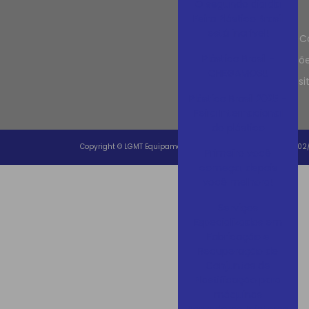
O segundo dia da
Contato
Feira Plástico Brasil
está incrível!
Trabalhe 
Plástico Brasil -
Informaçõ
CHEGAMOS!!
Mapa do si
Plástico Brasil 2025 -
Feira Internacional
do plástico
Copyright © LGMT Equipamentos Industriais. (Lei 9610 de 19/02
Primeiro você
começa, depois
você melhora!
Serviços
Especializados em
Fabricação e
Recuperação de
Conjuntos de
Plastificação para
máquinas
Sopradoras, Injetoras