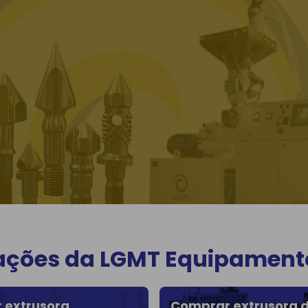
ções da LGMT Equipamentos
 extrusora
Comprar extrusora 