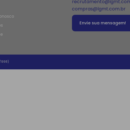
recrutamento@lgmt.com
compras@lgmt.com.br
Conosco
Envie sua mensagem!
es
te
/1998)