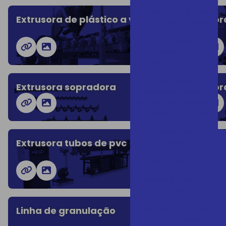
Começou o terceiro
Extrusora de plástico a venda
Extrusor
dia da Plástico Brasil!
da Frente
Parlamentar da
Economia Circular
Dia da Indústria:
Extrusora sopradora
Extrusor
Reconhecimento
aos profissionais que
impulsionam o Brasil
Encerramento
Interplast
Extrusora tubos de pvc
Extrusor
Encerramos 2024
Evento 8 anos 3D
Prime
Feira Plástico Brasil
Linha de granulação
Linha pa
2025: Um Sucesso de
plástico