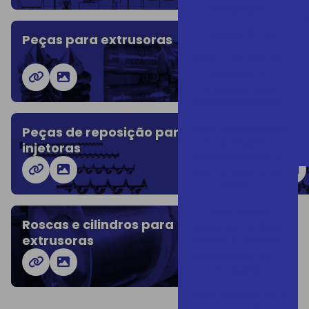
Integração
Interplast 01 Dia
Peças para extrusoras
Peças pa
LGMT - 62 anos de
Inovação e
Confiança: Nossa
História de Sucesso
LGMT apoia ABIMAQ
Peças de reposição para
Peças p
em Campanha
injetoras
Educativa sobre o
Uso Consciente do
Plástico
LGMT marca
Roscas e cilindros para
presença na feira
extrusoras
Hotitec e fortalece
parceria com a PTI
Conexões
LGMT participa da 1ª