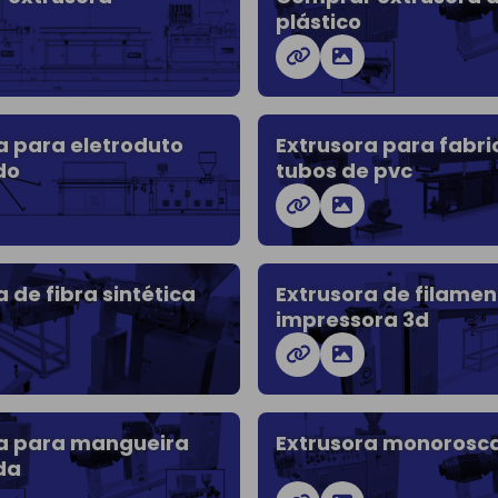
plástico
a para eletroduto
Extrusora para fabr
do
tubos de pvc
 de fibra sintética
Extrusora de filamen
impressora 3d
ra para mangueira
Extrusora monorosc
da