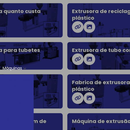
a quanto custa
Extrusora de recicl
plástico
a para tubetes
Extrusora de tubo c
Máquinas
Extrusora Dupla
a a venda
Fabrica de extrusora
Rosca
plástico
Extrusoras
Mono Rosca
Linha
Laboratório
ra reciclagem de
Máquina de extrusã