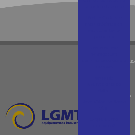
Corrida da Indústria
no distrito Uninorte
LGMT – Cada vez
mais próximos de
seus clientes e
parceiros
Mais que uma
entrega: um
compromisso com o
NAVEGA
sucesso
Home
Neste Dia
Internacional da
Empresa
Mulher
Máquinas
Novo Vídeo no Nosso
Blog
Site!
Peças
O que é uma
Serviços
extrusora?
Vídeos