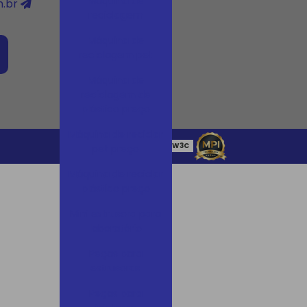
Máquina de
.br
reciclagem
Máquina de
reciclagem pet
Máquina de
reciclagem de
plástico preço
Máquina de reciclar
W3C
W3C
pet preço
Máquina de reciclar
plástico preço
Mini extrusora para
laboratório
Peças para
extrusoras
Peças para