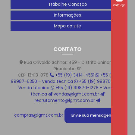
História de Sucesso
Trabalhe Conosco
Catálogo
LGMT apoia ABIMAQ em Campanha Educativa sobre
Informações
o Uso Consciente do Plástico
Mapa do site
LGMT marca presença na feira Hotitec e fortalece
parceria com a PTI Conexões
CONTATO
LGMT participa da 1ª Corrida da Indústria no distrito
Uninorte
Rua Orivaldo Schnor, 459 - Distrito Uninorte
Piracicaba SP
LGMT – Cada vez mais próximos de seus clientes e
CEP: 13413-078
+55 (19) 3414-4551
+55 (19)
parceiros
99987-6350 - Venda técnica
+55 (19) 99870-1219 -
Venda técnica
+55 (19) 99870-1278 - Venda
técnica
vendas@lgmt.com.br
Mais que uma entrega: um compromisso com o
recrutamento@lgmt.com.br
sucesso
Neste Dia Internacional da Mulher
compras@lgmt.com.br
Envie sua mensagem!
Novo Vídeo no Nosso Site!