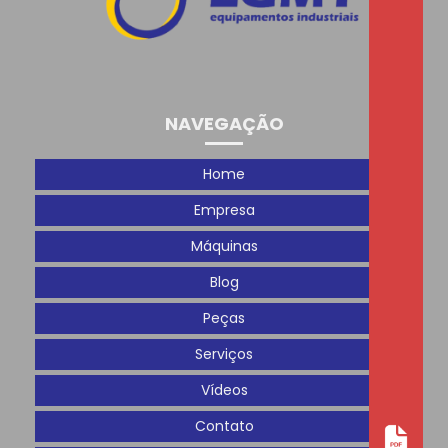
Oportunidades
Férias
Gostaríamos de agradecer a todos que passaram
NAVEGAÇÃO
pelo nosso estande na Plastfair!
Home
Hoje é o segundo dia de Plastfair!
Empresa
Homenagem ao Dia das Mães para colaboradoras
Máquinas
Inovação, tecnologia e extrusão: LGMT estará na
Blog
Interplast 2026
Peças
Integração
Serviços
Interplast 01 Dia
Vídeos
Contato
LGMT - 62 anos de Inovação e Confiança: Nossa