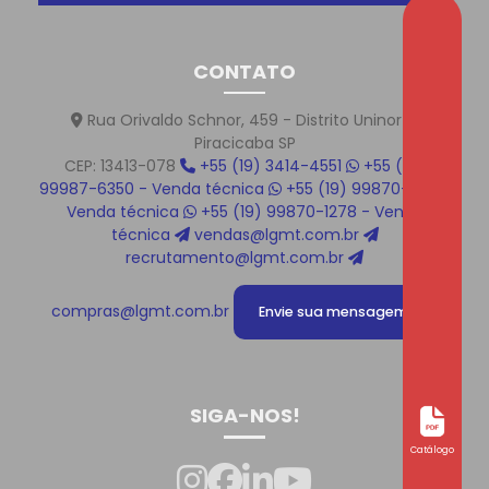
CONTATO
Rua Orivaldo Schnor, 459 - Distrito Uninorte
Piracicaba SP
CEP: 13413-078
+55 (19) 3414-4551
+55 (19)
99987-6350 - Venda técnica
+55 (19) 99870-1219 -
Venda técnica
+55 (19) 99870-1278 - Venda
técnica
vendas@lgmt.com.br
recrutamento@lgmt.com.br
compras@lgmt.com.br
Envie sua mensagem!
SIGA-NOS!
Catálogo